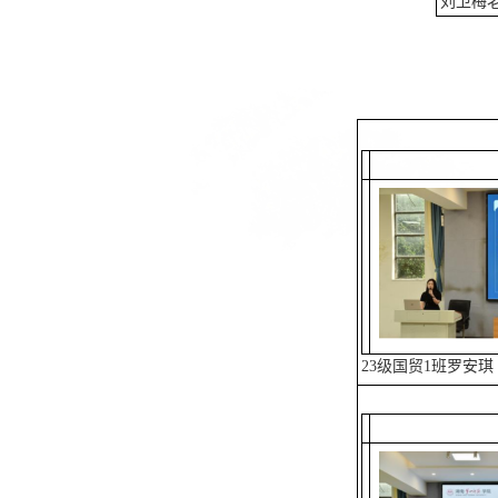
刘卫梅
23级国贸1班罗安琪